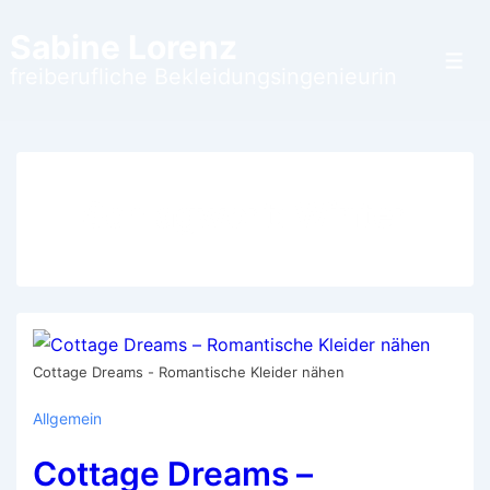
↓
Sabine Lorenz
Zum
Men
freiberufliche Bekleidungsingenieurin
Inhalt
Schlagwort:
Winter
Cottage Dreams - Romantische Kleider nähen
Allgemein
Cottage Dreams –