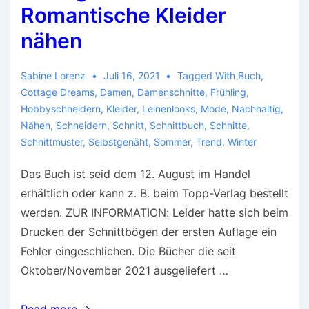
Romantische Kleider
nähen
Sabine Lorenz
Juli 16, 2021
Tagged With
Buch
,
Cottage Dreams
,
Damen
,
Damenschnitte
,
Frühling
,
Hobbyschneidern
,
Kleider
,
Leinenlooks
,
Mode
,
Nachhaltig
,
Nähen
,
Schneidern
,
Schnitt
,
Schnittbuch
,
Schnitte
,
Schnittmuster
,
Selbstgenäht
,
Sommer
,
Trend
,
Winter
Das Buch ist seid dem 12. August im Handel
erhältlich oder kann z. B. beim Topp-Verlag bestellt
werden. ZUR INFORMATION: Leider hatte sich beim
Drucken der Schnittbögen der ersten Auflage ein
Fehler eingeschlichen. Die Bücher die seit
Oktober/November 2021 ausgeliefert …
Cottage